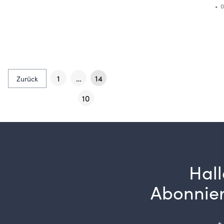
• 
1
…
14
Zurück
10
Hall
Abonnier