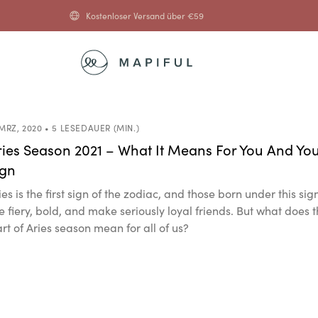
Kostenloser Versand über
€
59
 MRZ, 2020 • 5 LESEDAUER (MIN.)
ries Season 2021 – What It Means For You And Yo
ign
ies is the first sign of the zodiac, and those born under this sig
e fiery, bold, and make seriously loyal friends. But what does 
art of Aries season mean for all of us?