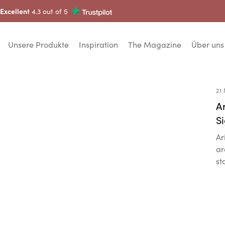
Excellent
4.3 out of 5
Unsere Produkte
Inspiration
The Magazine
Über uns
21
A
S
Ar
ar
st