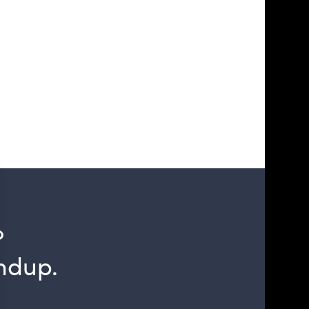
?
ndup.