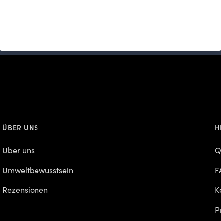
 Kein Spam, nur hochwertige aufbereitete Inhalte
ÜBER UNS
H
Über uns
Q
Umweltbewusstsein
F
Rezensionen
K
P