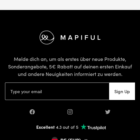
Footer
Melde dich an, um als erstes über neue Produkte,
Sonderangebote, 5€ Rabatt auf deinen ersten Einkauf
und andere Neuigkeiten informiert zu werden.
E-Mail-Adresse
Sign Up
Facebook
Instagram
Twitter
Excellent
4.3 out of 5
DE (EUR)