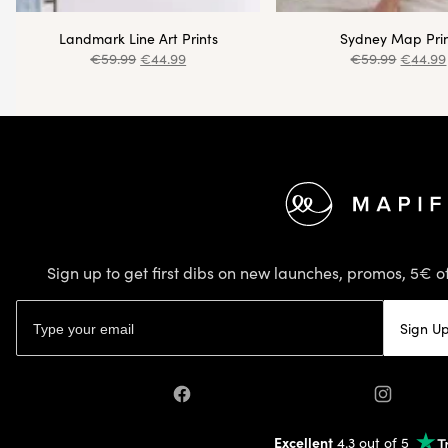
Landmark Line Art Prints
Sydney Map Pri
€
59.99
€
44.99
€
59.99
€
44.99
Footer
Sign up to get first dibs on new launches, promos, 5€ of
Email address
Sign U
Facebook
Instagram
Excellent
4.3 out of 5