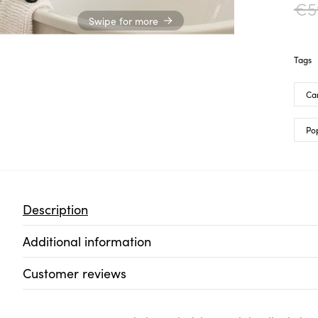
€
5
Swipe for more
Tags
Ca
Pop
Description
Additional information
Customer reviews