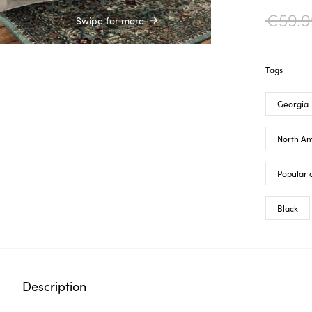
€
59.
Swipe for more
Tags
Georgia
North Am
Popular 
Black
Description