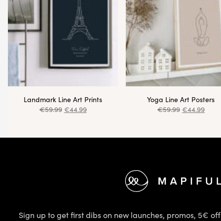
Landmark Line Art Prints
Yoga Line Art Posters
€
59.99
€
44.99
€
59.99
€
44.99
Footer
Sign up to get first dibs on new launches, promos, 5€ off