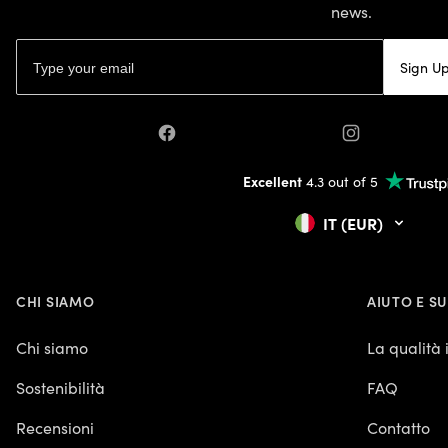
news.
Email address
Sign U
Facebook
Instagram
Excellent
4.3 out of 5
IT (EUR)
CHI SIAMO
AIUTO E S
Chi siamo
La qualità
Sostenibilità
FAQ
Recensioni
Contatto