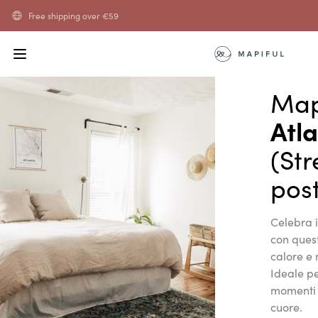
Free shipping over
€
59
Map
Atl
(St
post
Celebra i
con que
calore e 
Ideale p
momenti s
cuore.