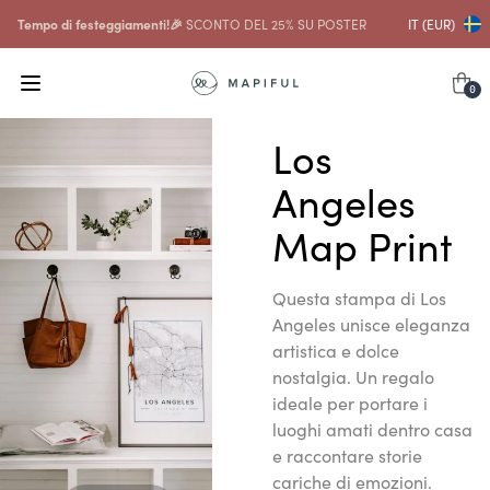
Tempo di festeggiamenti!🎉
SCONTO DEL 25% SU POSTER
IT (EUR)
0
Los
Angeles
Map Print
Questa stampa di Los
Angeles unisce eleganza
artistica e dolce
nostalgia. Un regalo
ideale per portare i
luoghi amati dentro casa
e raccontare storie
cariche di emozioni.