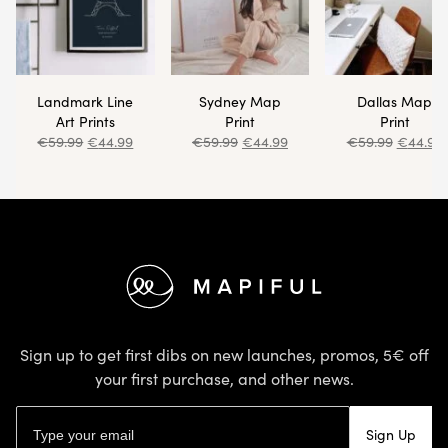
Landmark Line
Sydney Map
Dallas Map
Art Prints
Print
Print
€
59.99
€
44.99
€
59.99
€
44.99
€
59.99
€
44.99
Footer
Sign up to get first dibs on new launches, promos, 5€ off
your first purchase, and other news.
Email address
Sign Up