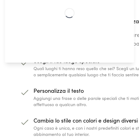
Come creare un poster Street Map personalizza
I nostri poster Streetmap ti permettono di crea
qualsiasi luogo del mondo, in pochi e semplici pa
Scegli il tuo luogo speciale
Quali luoghi ti hanno reso quello che sei? Scegli un l
o semplicemente qualsiasi luogo che ti faccia sentir
Personalizza il testo
Aggiungi una frase o delle parole speciali che ti mo
affettuoso a qualcun altro.
Cambia lo stile con colori e design diversi
Ogni casa è unica, e con i nostri predefiniti colori e st
abbinamento al tuo interior.