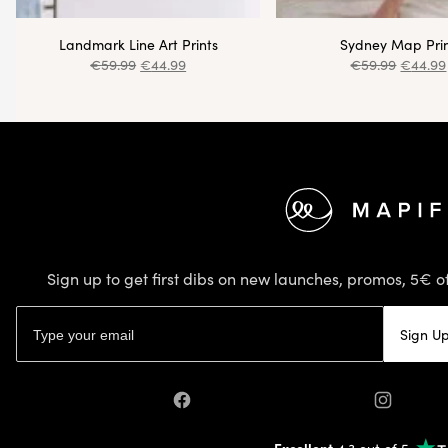
Landmark Line Art Prints
Sydney Map Pri
€
59.99
€
44.99
€
59.99
€
44.99
Footer
Sign up to get first dibs on new launches, promos, 5€ of
Email address
Sign U
Facebook
Instagram
Excellent
4.3 out of 5