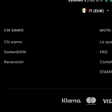
IT (EUR)
CHI SIAMO
AIUTO
Chi siamo
La qua
Sostenibilità
FAQ
Recensioni
Contat
STAM