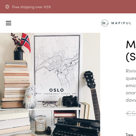
Free shipping over
€
59
M
(
Riviv
ques
emoz
onor
davv
€
5
Tags