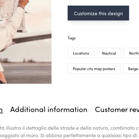
Customize this design
Tags
Locations
Nautical
North
Popular city map posters
Beige
n
Additional information
Customer re
tà illustra il dettaglio delle strade e della natura, combinato 
oggiato al muro. Si abbina perfettamente a qualsiasi tipo di