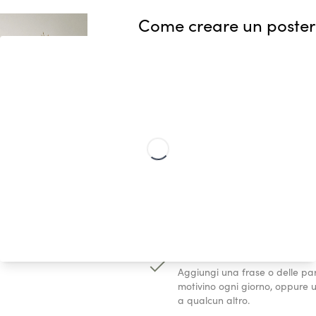
Come creare un poster
personalizzato
I nostri poster Streetmap ti p
facilmente mappe uniche di qua
mondo, in pochi e semplici pass
Scegli il tuo luogo speci
Quali luoghi ti hanno reso quel
luogo connesso ai tuoi traguard
semplicemente qualsiasi luogo 
bene!
Personalizza il testo
Aggiungi una frase o delle paro
motivino ogni giorno, oppure 
a qualcun altro.