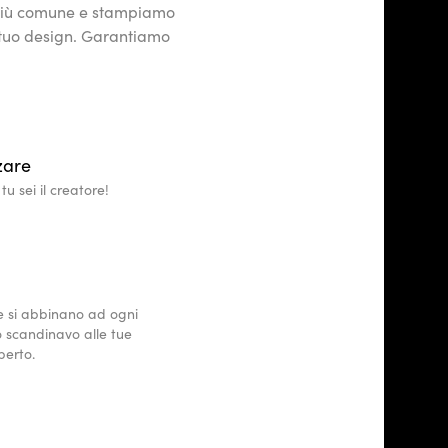
r più comune e stampiamo
el tuo design. Garantiamo
zare
u sei il creatore!
 e si abbinano ad ogni
o scandinavo alle tue
perto.