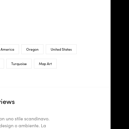
 America
Oregon
United States
Turquoise
Map Art
views
con uno stile scandinavo.
 design o ambiente. La