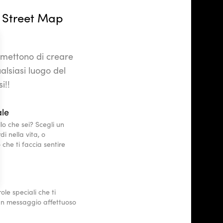
 Street Map
ermettono di creare
lsiasi luogo del
i!!
ale
lo che sei? Scegli un
i nella vita, o
che ti faccia sentire
le speciali che ti
un messaggio affettuoso