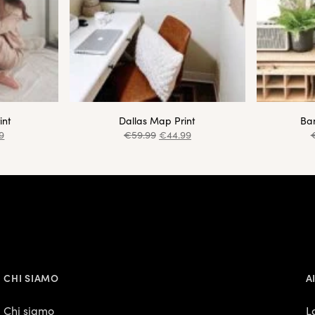
int
Dallas Map Print
Ba
9
€
59.99
€
44.99
CHI SIAMO
A
Chi siamo
L