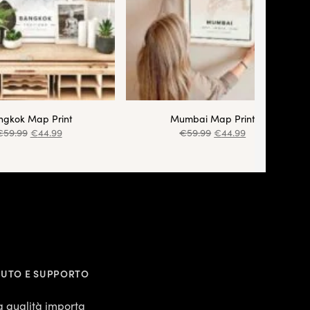
ngkok Map Print
Mumbai Map Print
€
59.99
€
44.99
€
59.99
€
44.99
IUTO E SUPPORTO
a qualità importa