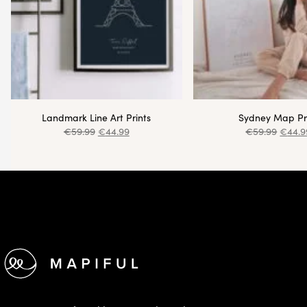
Landmark Line Art Prints
Sydney Map Pr
€
59.99
€
44.99
€
59.99
€
44.9
Footer