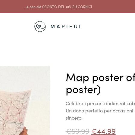
...e con ciò
SCONTO DEL 10% SU CORNICI
Map poster o
poster)
Celebra i percorsi indimentica
Un dono perfetto per occasioni 
sincero.
€
59.99
€
44.99