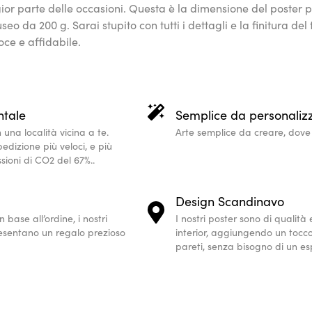
ior parte delle occasioni. Questa è la dimensione del poste
eo da 200 g. Sarai stupito con tutti i dettagli e la finitura d
ce e affidabile.
ntale
Semplice da personaliz
 una località vicina a te.
Arte semplice da creare, dove t
edizione più veloci, e più
ssioni di CO2 del 67%..
Design Scandinavo
 base all’ordine, i nostri
I nostri poster sono di qualità
esentano un regalo prezioso
interior, aggiungendo un tocc
pareti, senza bisogno di un es