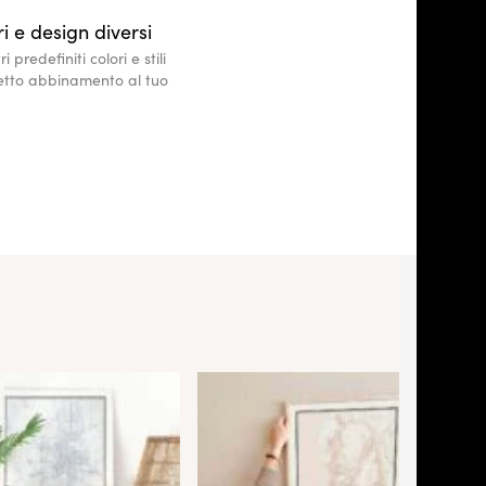
i e design diversi
 predefiniti colori e stili
fetto abbinamento al tuo