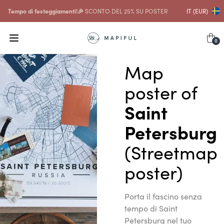
Tempo di festeggiamenti!🎉
SCONTO DEL 25% SU POSTER
IT (EUR)
0
Map
poster of
Saint
Petersburg
(Streetmap
poster)
Porta il fascino senza
tempo di Saint
Petersburg nel tuo