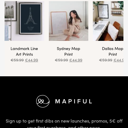
Landmark Line
Sydney Map
Dallas Map
Art Prints
Print
Print
€
59.99
€
44.99
€
59.99
€
44.99
€
59.99
€
44.99
Footer
Sign up to get first dibs on new launches, promos, 5€ off
your first purchase, and other news.