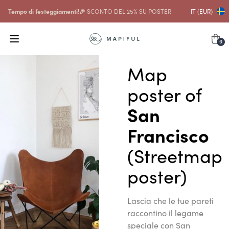
Tempo di festeggiamenti!🎉
SCONTO DEL 25% SU POSTER
IT (EUR)
0
Map
poster of
San
Francisco
(Streetmap
poster)
Lascia che le tue pareti
raccontino il legame
speciale con San