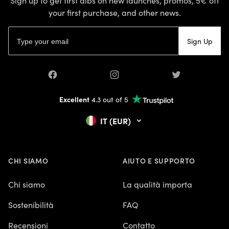
Sign up to get first dibs on new launches, promos, 5€ off
your first purchase, and other news.
Email address
Sign Up
Facebook
Instagram
Twitter
Excellent
4.3 out of 5
IT (EUR)
CHI SIAMO
AIUTO E SUPPORTO
Chi siamo
La qualità importa
Sostenibilità
FAQ
Recensioni
Contatto