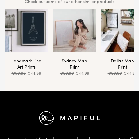
Check out some of our other similar products
Landmark Line
Sydney Map
Dallas Map
Art Prints
Print
Print
€
59.99
€
44.99
€
59.99
€
44.99
€
59.99
€
44.99
Footer