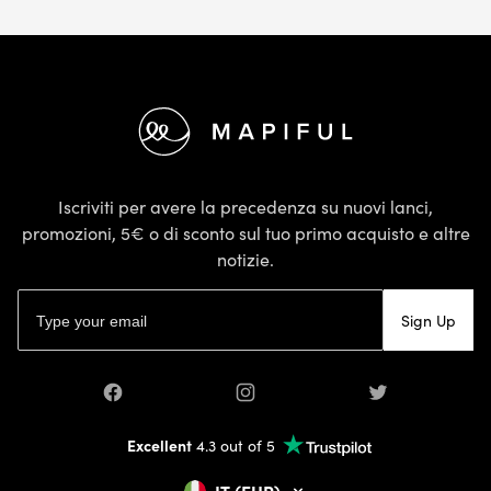
Footer
Iscriviti per avere la precedenza su nuovi lanci,
promozioni, 5€ o di sconto sul tuo primo acquisto e altre
notizie.
Indirizzo email
Sign Up
Facebook
Instagram
Twitter
Excellent
4.3 out of 5
IT (EUR)