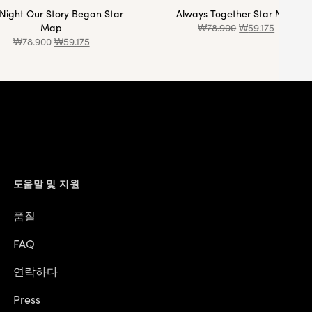
Night Our Story Began Star
Always Together Star Map
Map
₩
78.900
₩
59.175
₩
78.900
₩
59.175
도움말 및 지원
품질
FAQ
연락하다
Press