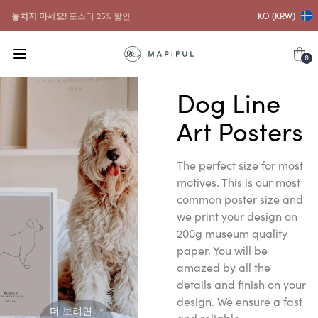
놓치지 마세요!
포스터 25% 할인
KO (KRW)
0
Dog Line
Art Posters
The perfect size for most
motives. This is our most
common poster size and
we print your design on
200g museum quality
paper. You will be
amazed by all the
details and finish on your
design. We ensure a fast
더 보려면