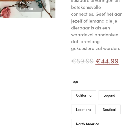
kostbare ervaringen en
Swipe
betekenisvolle
for more
connecties. Geef het aan
jezelf of iemand die je
dierbaar is als een
waardevol aandenken
dat jarenlang
gekoesterd zal worden.
€
59.99
€
44.99
Tags
California
Legend
Locations
Nautical
North America