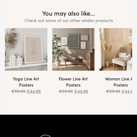
You may also like...
Check out some of our other similar products
Yoga Line Art
Flower Line Art
Woman Line Art
Posters
Posters
Posters
€
59.99
€
44.99
€
59.99
€
44.99
€
59.99
€
44.99
Footer