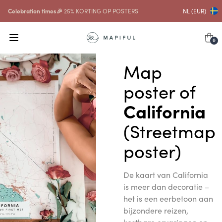
Celebration times🎉
25% KORTING OP POSTERS
NL (EUR)
0
Map
poster of
California
(Streetmap
poster)
De kaart van California
is meer dan decoratie –
het is een eerbetoon aan
bijzondere reizen,