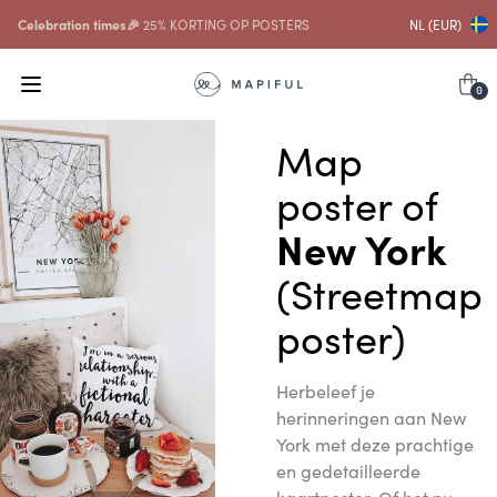
Celebration times🎉
25% KORTING OP POSTERS
NL (EUR)
0
Map
poster of
New York
(Streetmap
poster)
Herbeleef je
herinneringen aan New
York met deze prachtige
en gedetailleerde