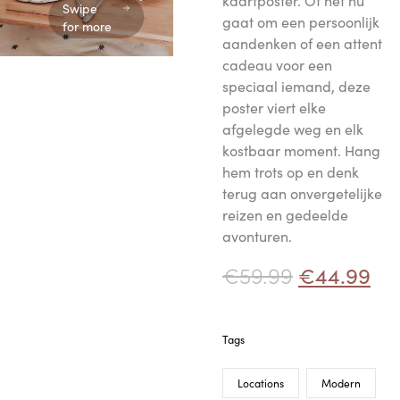
kaartposter. Of het nu
Swipe
gaat om een persoonlijk
for more
aandenken of een attent
cadeau voor een
speciaal iemand, deze
poster viert elke
afgelegde weg en elk
kostbaar moment. Hang
hem trots op en denk
terug aan onvergetelijke
reizen en gedeelde
avonturen.
€
59.99
€
44.99
Tags
Locations
Modern