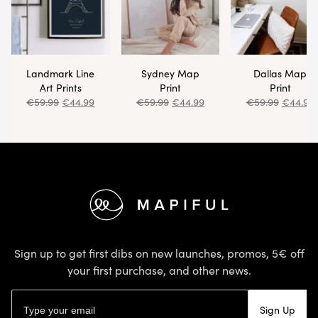
Landmark Line
Sydney Map
Dallas Map
Art Prints
Print
Print
€
59.99
€
44.99
€
59.99
€
44.99
€
59.99
€
44.99
Footer
Sign up to get first dibs on new launches, promos, 5€ off
your first purchase, and other news.
Email address
Sign Up