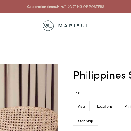
Celebration times🎉
25% KORTING OP POSTERS
Philippines
Tags
Asia
Locations
Phil
Star Map