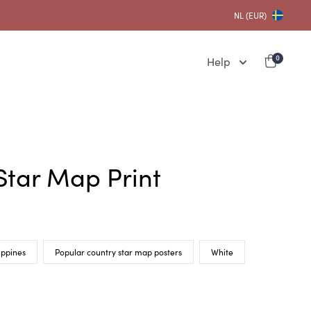
NL (EUR)
Help
0
 Star Map Print
ippines
Popular country star map posters
White