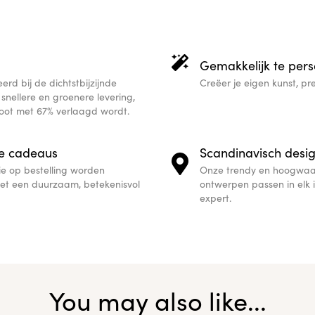
Gemakkelijk te pers
erd bij de dichtstbijzijnde
Creëer je eigen kunst, prec
or snellere en groenere levering,
oot met 67% verlaagd wordt.
e cadeaus
Scandinavisch desi
die op bestelling worden
Onze trendy en hoogwaa
het een duurzaam, betekenisvol
ontwerpen passen in elk i
expert.
You may also like...