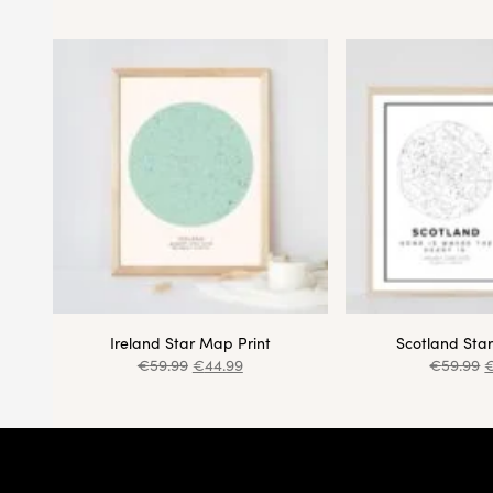
Ireland Star Map Print
Scotland Sta
€
59.99
€
44.99
€
59.99
Footer