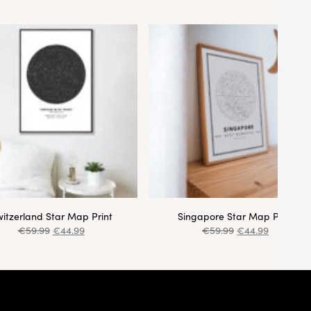
itzerland Star Map Print
Singapore Star Map Print
€
59.99
€
44.99
€
59.99
€
44.99