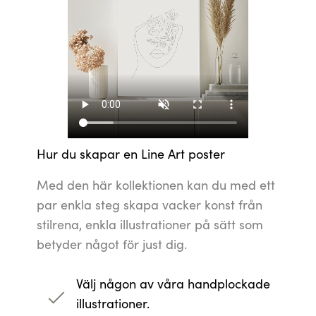
konst från stilrena, enkla illustrationer på sätt 
dig.
Välj någon av våra handplockade illustrat
Hitta den illustration som symboliserar det viktigaste 
Anpassa utseende och färg
Varje hem är unikt, och med våra trendiga färgteman
som passar alla inredningsstilar.
Anpassa texten
Uttryck det du vill och skapa något riktigt unikt ge
ditt favoritcitat, ett namn på någon du tänker på el
gång du läser det.