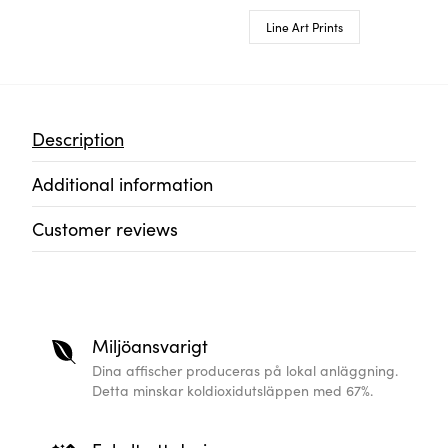
Miljöansvarigt
Dina affischer produceras på lokal anläggning. Detta
67%.
Enkelt att designa
Skapa enkel väggkonst som ingen annan har och låt di
Så personligt det kan bli
Högkvalitativ tryck på beställning, din personliga affi
gåva.
Skandinavisk design
Våra trendiga och högkvalitativa skandinaviska mönster
av en expert.