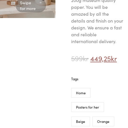
599
kr
Swipe for more
Tags
Home
Orange
Description
Additional information
Customer reviews