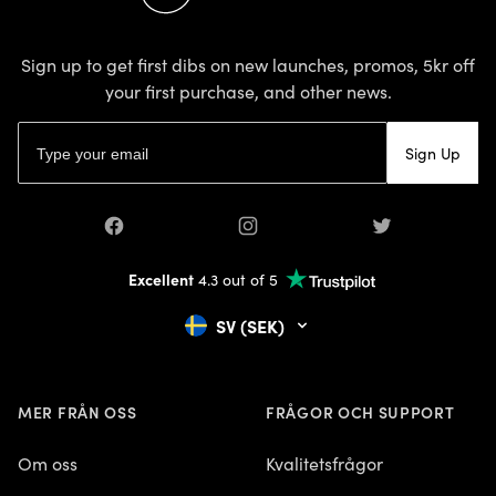
MER FRÅN OSS
FRÅGOR O
Om oss
Kvalitetsf
Hållbarhet
FAQ
Recensioner
Kontakt
Kontakta oss
Press
Användarvillkor
Privacy policy
© 2026 Mapiful AB