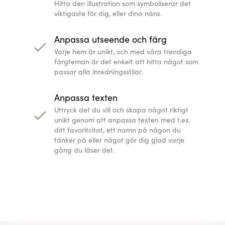
You may also like...
Check out some of our other similar 
Yoga Line Art Posters
Flower Line Art Posters
599
kr
449,25
kr
599
kr
449,25
kr