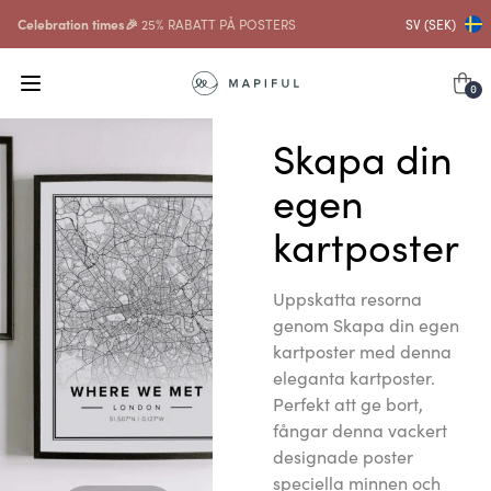
Celebration times🎉
25% RABATT PÅ POSTERS
SV (SEK)
0
Skapa din
egen
kartposter
Uppskatta resorna
genom Skapa din egen
kartposter med denna
eleganta kartposter.
Perfekt att ge bort,
fångar denna vackert
designade poster
speciella minnen och