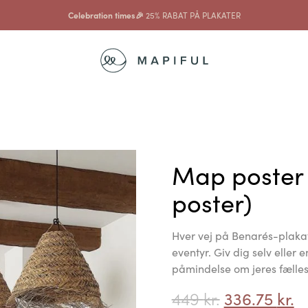
Celebration times🎉
25% RABAT PÅ PLAKATER
Map poster
poster)
Hver vej på Benarés-plaka
eventyr. Giv dig selv eller
påmindelse om jeres fælles 
449
kr.
336.75
kr.