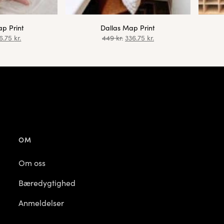
p Print
Dallas Map Print
6.75
kr.
449
kr.
336.75
kr.
OM
Om oss
Bæredygtighed
Anmeldelser