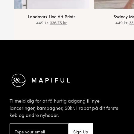
Landmark Line Art Prints
Sydney Ma
449
kr.
336.75
kr.
449
kr.
33
Footer
Tilmeld dig for at få hurtig adgang til nye
lanceringer, kampagner, 50kr. i rabat på dit første
køb og andre nyheder.
E-mailadresse
Sign Up