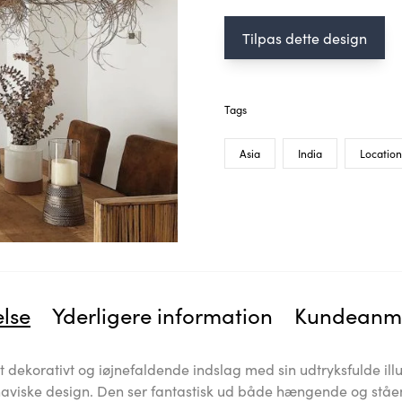
Tilpas dette design
Tags
Asia
India
Location
else
Yderligere information
Kundeanme
dekorativt og iøjnefaldende indslag med sin udtryksfulde illu
aviske design. Den ser fantastisk ud både hængende og st