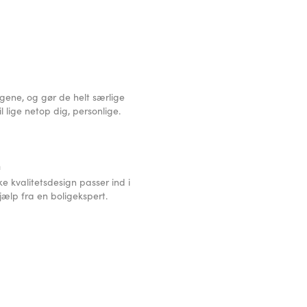
ene, og gør de helt særlige
il lige netop dig, personlige.
n
ke kvalitetsdesign passer ind i
ælp fra en boligekspert.