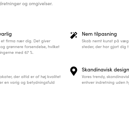
indretninger og omgivelser.
arlig
Nem tilpasning
 et firma nær dig. Det giver
Skab nemt kunst på vægg
 og grønnere forsendelse, hvilket
steder, der har gjort dig t
ingerne med 67 %.
Skandinavisk desig
kater, der altid er af høj kvalitet
Vores trendy, skandinavis
 er en varig og betydningsfuld
enhver indretning uden hj