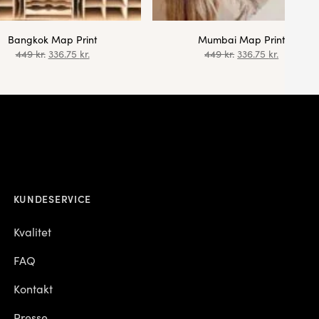
Bangkok Map Print
Mumbai Map Print
449
kr.
336.75
kr.
449
kr.
336.75
kr.
KUNDESERVICE
Kvalitet
FAQ
Kontakt
Presse