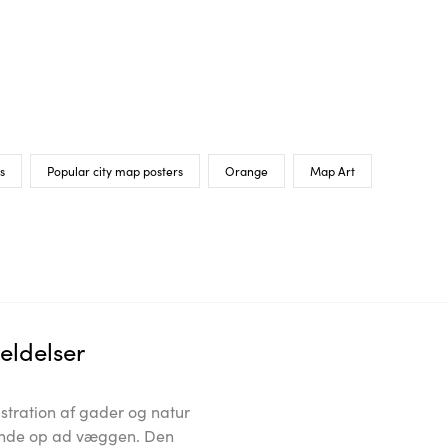
s
Popular city map posters
Orange
Map Art
ldelser
stration af gader og natur
ående op ad væggen. Den