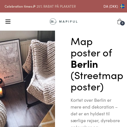
Celebration times🎉
25% RABAT PÅ PLAKATER
DA (DKK)
0
Map
poster of
Berlin
(Streetmap
poster)
Kortet over Berlin er
mere end dekoration –
det er en hyldest til
særlige rejser, dyrebare