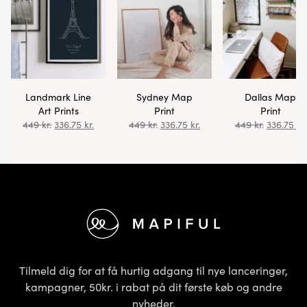
Landmark Line
Sydney Map
Dallas Map
Art Prints
Print
Print
449
kr.
336.75
kr.
449
kr.
336.75
kr.
449
kr.
336.75
kr.
Footer
Tilmeld dig for at få hurtig adgang til nye lanceringer,
kampagner, 50kr. i rabat på dit første køb og andre
nyheder.