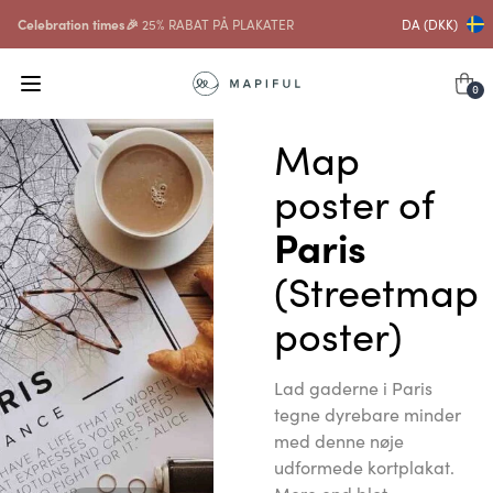
Celebration times🎉
25% RABAT PÅ PLAKATER
DA (DKK)
0
Map
poster of
Paris
(Streetmap
poster)
Lad gaderne i Paris
tegne dyrebare minder
med denne nøje
udformede kortplakat.