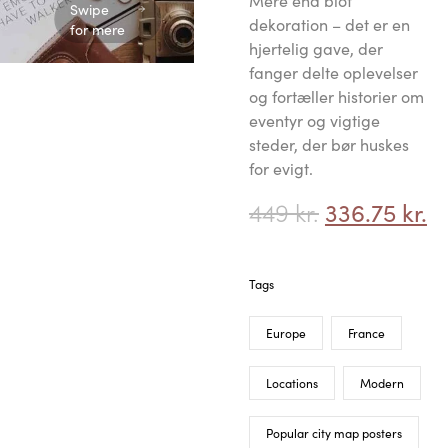
Mere end blot
Swipe
dekoration – det er en
for mere
hjertelig gave, der
fanger delte oplevelser
og fortæller historier om
eventyr og vigtige
steder, der bør huskes
for evigt.
449
kr.
336.75
kr.
Tags
Europe
France
Locations
Modern
Popular city map posters