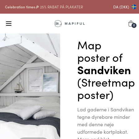
Celebration times🎉
25% RABAT PÅ PLAKATER
DA (DKK)
0
Map
poster of
Sandviken
(Streetmap
poster)
Lad gaderne i Sandviken
tegne dyrebare minder
med denne nøje
udformede kortplakat.