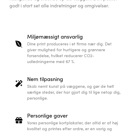
Skandinavisk design
Vores trendy, skandinaviske kvalitetsdesign passer ind 
boligekspert.
You may also li
Check out some of our other s