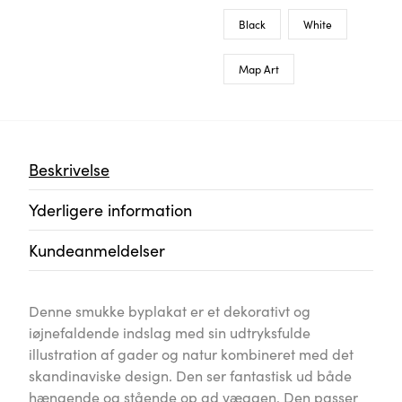
Denne smukke byplakat er et dekorativt og iøjnefaldende 
af gader og natur kombineret med det skandinaviske de
og stående op ad væggen. Den passer godt i stort set all
Miljømæssigt ansvarlig
Dine print produceres i et firma nær dig. Det giver mul
hvilket reducerer CO2-udledningerne med 67 %.
Nem tilpasning
Skab nemt kunst på væggene, og gør de helt særlige sted
personlige.
Personlige gaver
Vores personlige kortplakater, der altid er af høj kvalite
betydningsfuld gave.