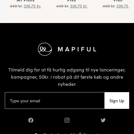
449
kr.
336.75
kr.
449
kr.
336.75
kr.
449
kr.
336.75
kr.
Footer
Tilmeld dig for at få hurtig adgang til nye lanceringer,
kampagner, 50kr. i rabat på dit første køb og andre
nyheder.
E-mailadresse
Sign Up
Facebook
Instagram
Twitter