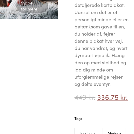
Swipe
detaljerede kortplakat.
for mere
Uanset om det er et
personligt minde eller en
betænksom gave til en,
du holder af, fejrer
denne plakat hver vej,
du har vandret, og hvert
dyrebart øjeblik. Hæng
den op med stolthed og
lad dig minde om
uforglemmelige rejser
og delte eventyr.
449
kr.
336.75
kr.
Tags
Locations
Modern