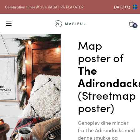
Celebration times🎉
25% RABAT PÅ PLAKATER
DA (DKK)
0
Map
poster of
The
Adirondack
(Streetmap
poster)
Genoplev dine minder
fra The Adirondacks med
denne smukke og