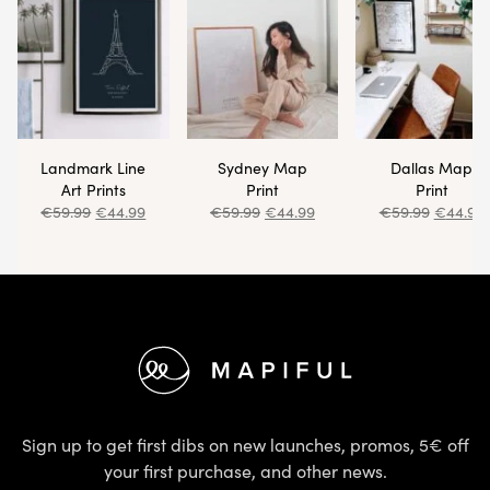
Landmark Line
Sydney Map
Dallas Map
Art Prints
Print
Print
€
59.99
€
44.99
€
59.99
€
44.99
€
59.99
€
44.99
Footer
Sign up to get first dibs on new launches, promos, 5€ off
your first purchase, and other news.