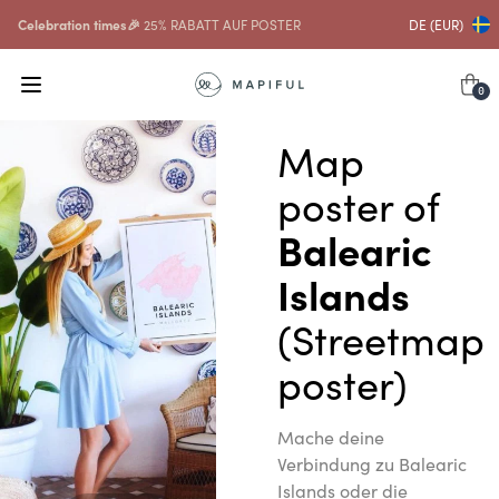
Celebration times🎉
25% RABATT AUF POSTER
DE (EUR)
0
Map
poster of
Balearic
Islands
(Streetmap
poster)
Mache deine
Verbindung zu Balearic
Islands oder die