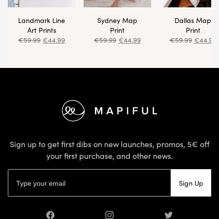
Landmark Line
Sydney Map
Dallas Map
Art Prints
Print
Print
€
59.99
€
44.99
€
59.99
€
44.99
€
59.99
€
44.99
Footer
Sign up to get first dibs on new launches, promos, 5€ off
your first purchase, and other news.
Email address
Sign Up
Facebook
Instagram
Twitter