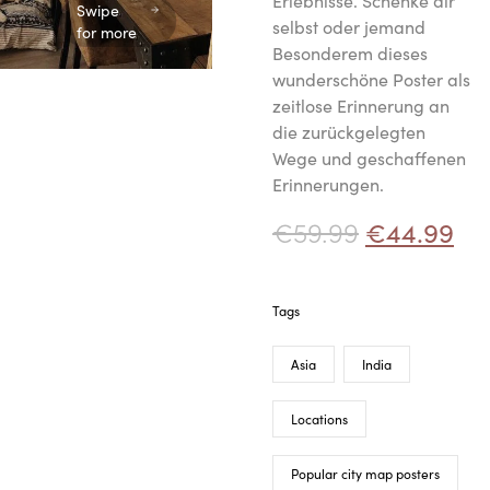
Erlebnisse. Schenke dir
Swipe
selbst oder jemand
for more
Besonderem dieses
wunderschöne Poster als
zeitlose Erinnerung an
die zurückgelegten
Wege und geschaffenen
Erinnerungen.
€
59.99
€
44.99
Tags
Asia
India
Locations
Popular city map posters