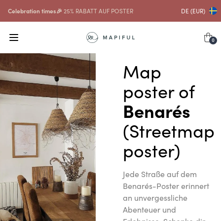
Celebration times🎉
25% RABATT AUF POSTER
DE (EUR)
0
Map
poster of
Benarés
(Streetmap
poster)
Jede Straße auf dem
Benarés-Poster erinnert
an unvergessliche
Abenteuer und