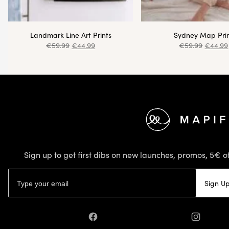
Landmark Line Art Prints
Sydney Map Pri
€
59.99
€
44.99
€
59.99
€
44.99
Footer
Sign up to get first dibs on new launches, promos, 5€ of
Email address
Sign U
Facebook
Instagram