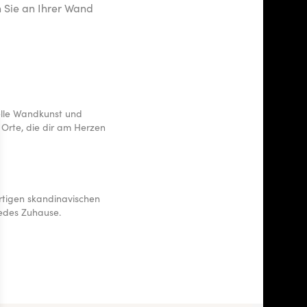
 Sie an Ihrer Wand
uelle Wandkunst und
 Orte, die dir am Herzen
tigen skandinavischen
jedes Zuhause.