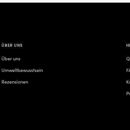
ÜBER UNS
H
Über uns
Q
Umweltbewusstsein
F
Rezensionen
K
P