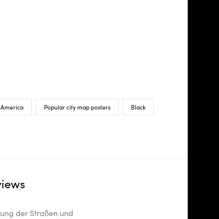
 America
Popular city map posters
Black
views
llung der Straßen und