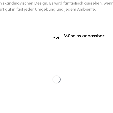
m skandinavischen Design. Es wird fantastisch aussehen, wenn
iert gut in fast jeder Umgebung und jedem Ambiente.
Mühelos anpassbar
möglicht einen schnelleren
Erstelle ganz einfach individ
Versand und die Reduzierung
personalisiere die besonderen
 67%.
liegen!
henke
Skandinavisches Design
 hochwertiges Kartenposter
Unsere trendigen und hochwer
t. Ein Geschenk, das
Designs passen garantiert in 
d ein Leben lang Freude