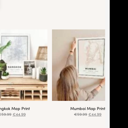
ngkok Map Print
Mumbai Map Print
€
59.99
€
44.99
€
59.99
€
44.99