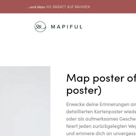
...und dazu
10% RABATT AUF RAHMEN
Map poster o
poster)
Erwecke deine Erinnerungen a
detaillierten Kartenposter wie
oder als aufmerksames Geschen
feiert jeden zurückgelegten We
und erinnere dich an unverges