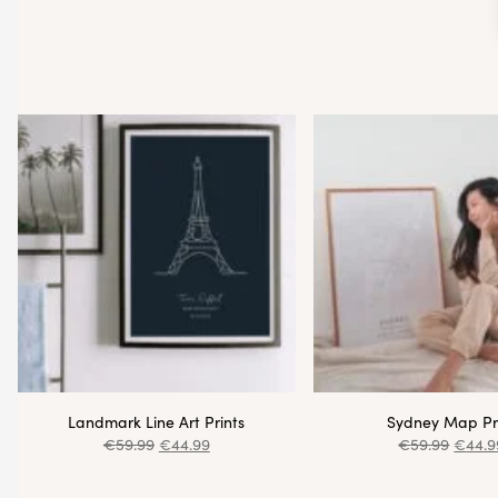
Landmark Line Art Prints
Sydney Map Pr
€
59.99
€
44.99
€
59.99
€
44.9