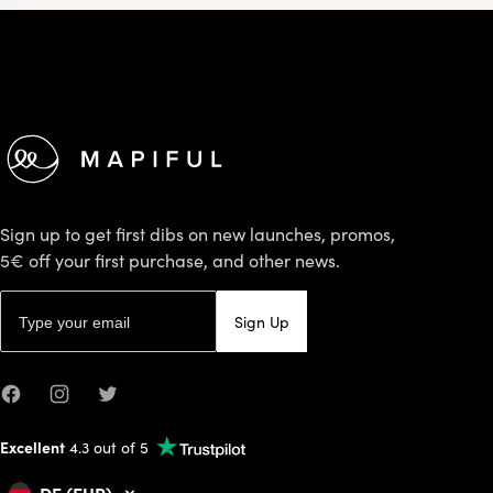
Footer
Sign up to get first dibs on new launches, promos,
5€ off your first purchase, and other news.
Email address
Sign Up
Facebook
Instagram
Twitter
Excellent
4.3 out of 5