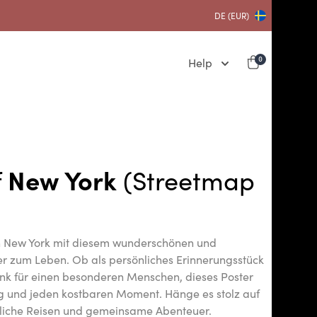
DE (EUR)
Help
0
f
New York
(Streetmap
n New York mit diesem wunderschönen und
der zum Leben. Ob als persönliches Erinnerungsstück
k für einen besonderen Menschen, dieses Poster
g und jeden kostbaren Moment. Hänge es stolz auf
sliche Reisen und gemeinsame Abenteuer.