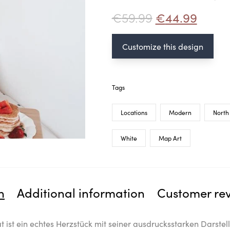
€
59.99
€
44.99
Customize this design
Tags
Locations
Modern
North
White
Map Art
n
Additional information
Customer re
ist ein echtes Herzstück mit seiner ausdrucksstarken Darste