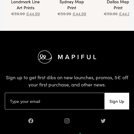
Landmark Line
Sydney Map
Dallas Map
Art Prints
Print
Print
€
59.99
€
44.99
€
59.99
€
44.99
€
59.99
€
44.99
Footer
Sign up to get first dibs on new launches, promos, 5€ off
your first purchase, and other news.
Email address
Sign Up
Facebook
Instagram
Twitter