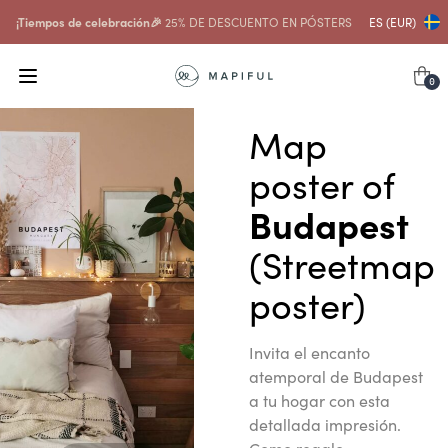
¡Tiempos de celebración🎉
25% DE DESCUENTO EN PÓSTERS
ES (EUR)
0
Map
poster of
Budapest
(Streetmap
poster)
Invita el encanto
atemporal de Budapest
a tu hogar con esta
detallada impresión.