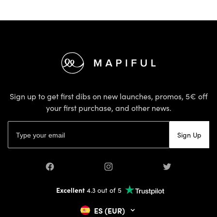
Footer
Sign up to get first dibs on new launches, promos, 5€ off
your first purchase, and other news.
Email address
Sign Up
Facebook
Instagram
Twitter
Excellent
4.3 out of 5
ES (EUR)