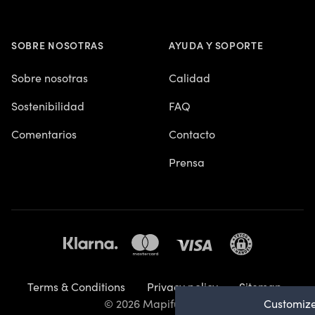
SOBRE NOSOTRAS
AYUDA Y SOPORTE
Sobre nosotras
Calidad
Sostenibilidad
FAQ
Comentarios
Contacto
Prensa
Terms & Conditions
Privacy policy
Sitemap
© 2026 Mapiful AB
Customize