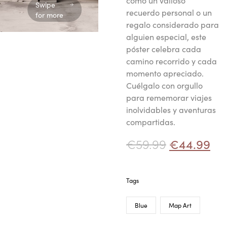
como un valioso
Swipe
recuerdo personal o un
for more
regalo considerado para
alguien especial, este
póster celebra cada
camino recorrido y cada
momento apreciado.
Cuélgalo con orgullo
para rememorar viajes
inolvidables y aventuras
compartidas.
€
59.99
€
44.99
Tags
Blue
Map Art