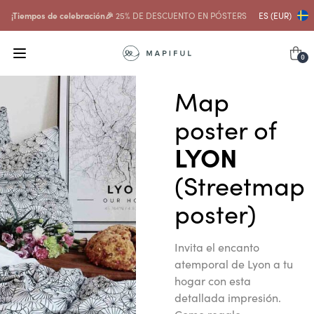
¡Tiempos de celebración🎉
25% DE DESCUENTO EN PÓSTERS
ES (EUR)
0
Map
poster of
LYON
(Streetmap
poster)
Invita el encanto
atemporal de Lyon a tu
hogar con esta
detallada impresión.