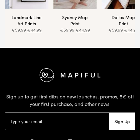
Landmark Line
Sydney Map
Dallas Map
Art Prints
Print
Print
€
59.99
€
44.99
€
59.99
€
44.99
€
59.99
€
44.99
Footer
Sign up to get first dibs on new launches, promos, 5€ off
your first purchase, and other news.
Email address
Sign Up