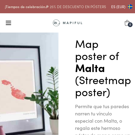
¡Tiempos de celebración🎉
25% DE DESCUENTO EN PÓSTERS
ES (EUR)
0
Map
poster of
Malta
(Streetmap
poster)
Permite que tus paredes
narren tu vínculo
especial con Malta, o
regala este hermoso