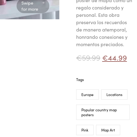
póster de mapa como un
Swipe
regalo considerado y
for more
personal. Esta obra
preserva los recuerdos
de manera atemporal,
honrando conexiones y
momentos preciados.
€
59.99
€
44.99
Tags
Europe
Locations
Popular country map
posters
Pink
Map Art