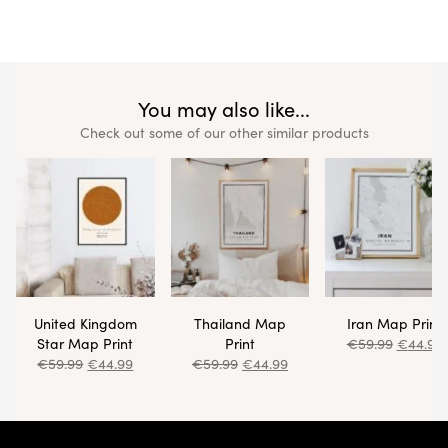
You may also like...
Check out some of our other similar products
United Kingdom
Thailand Map
Iran Map Print
Star Map Print
Print
€
59.99
€
44.99
€
59.99
€
44.99
€
59.99
€
44.99