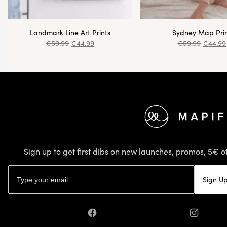
Landmark Line Art Prints
Sydney Map Pri
€
59.99
€
44.99
€
59.99
€
44.99
Footer
Sign up to get first dibs on new launches, promos, 5€ of
Email address
Sign U
Facebook
Instagram