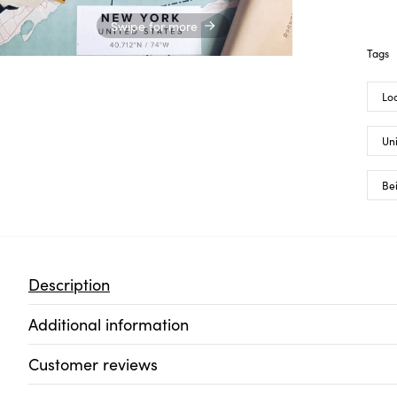
Swipe for more
Tags
Lo
Uni
Be
Description
Additional information
Customer reviews