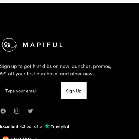
Footer
Sign up to get first dibs on new launches, promos,
5€ off your first purchase, and other news.
Email address
Sign Up
Facebook
Instagram
Twitter
Excellent
4.3 out of 5