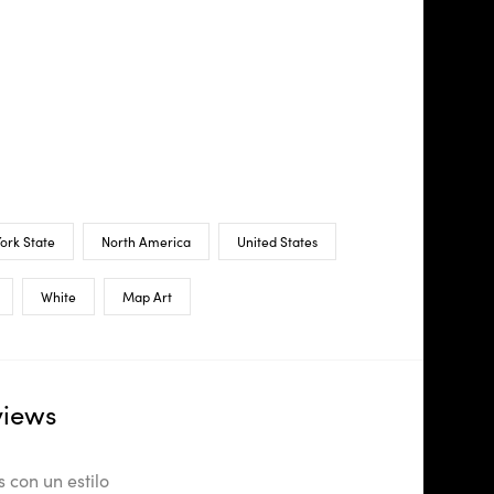
ork State
North America
United States
White
Map Art
views
 con un estilo