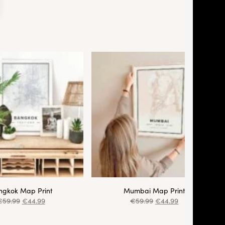
ngkok Map Print
Mumbai Map Print
€
59.99
€
44.99
€
59.99
€
44.99