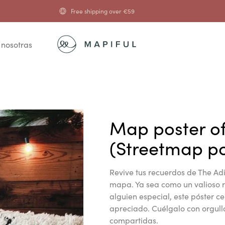
Free shipping over
€
59
 nosotras
Map poster o
(Streetmap po
Revive tus recuerdos de The Ad
mapa. Ya sea como un valioso 
alguien especial, este póster 
apreciado. Cuélgalo con orgull
compartidas.