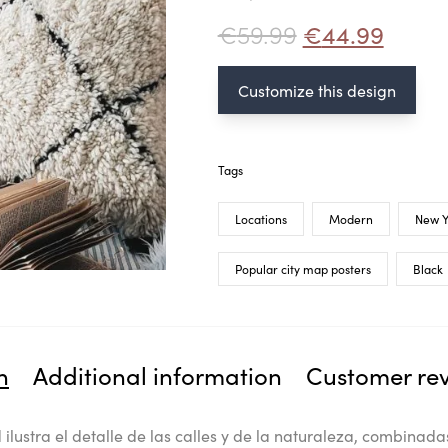
€
59.99
€
44.99
Customize this design
Tags
Locations
Modern
New Y
Popular city map posters
Black
n
Additional information
Customer re
 ilustra el detalle de las calles y de la naturaleza, combinadas