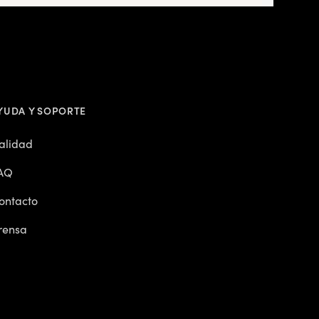
YUDA Y SOPORTE
alidad
AQ
ontacto
rensa