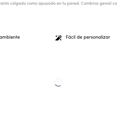
tanto colgado como apoyado en tu pared. Combina genial con
 ambiente
Fácil de personalizar
forma local, que nos permite
Arte muy fácil de personalizar
 y con menos impacto en el
momentos más significativos.
 así un 67% de las emisiones
os
Estilo Escandinavo
zados de mapas son de alta
Nuestros estilos escandinavo
nda.
encajan en cualquier interior 
experto de diseño.