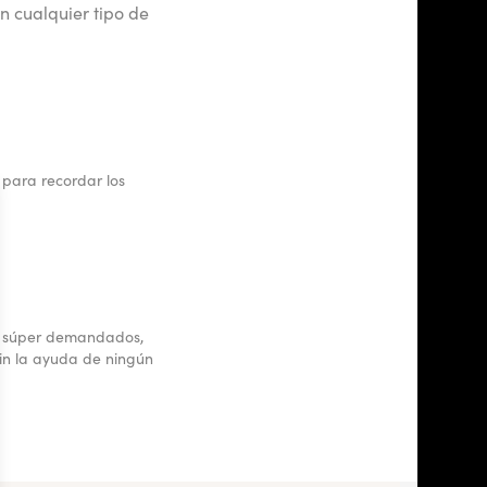
 cualquier tipo de
 para recordar los
s, súper demandados,
sin la ayuda de ningún