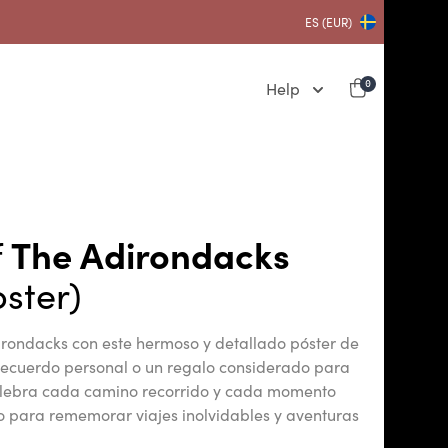
ES (EUR)
Help
0
f
The Adirondacks
ster)
irondacks con este hermoso y detallado póster de
recuerdo personal o un regalo considerado para
celebra cada camino recorrido y cada momento
o para rememorar viajes inolvidables y aventuras