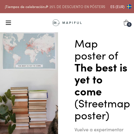
¡Tiempos de celebración🎉
25% DE DESCUENTO EN PÓSTERS
ES (EUR)
0
Map
poster of
The best is
yet to
come
(Streetmap
poster)
Vuelve a experimentar