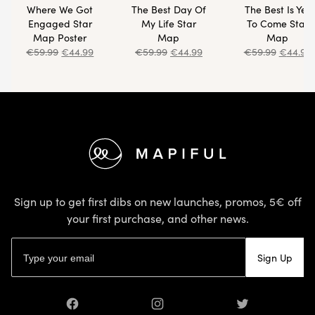
Where We Got
The Best Day Of
The Best Is Yet
Engaged Star
My Life Star
To Come Star
Map Poster
Map
Map
€
59.99
€
44.99
€
59.99
€
44.99
€
59.99
€
44.99
Footer
Sign up to get first dibs on new launches, promos, 5€ off
your first purchase, and other news.
Email address
Sign Up
Facebook
Instagram
Twitter