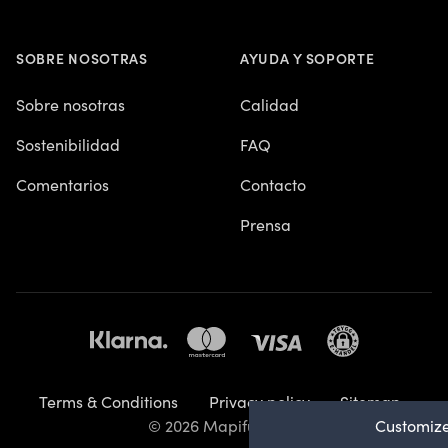
SOBRE NOSOTRAS
AYUDA Y SOPORTE
Sobre nosotras
Calidad
Sostenibilidad
FAQ
Comentarios
Contacto
Prensa
Terms & Conditions
Privacy policy
Sitemap
Customize
© 2026 Mapiful AB