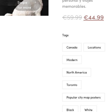
personal y viajes
Swipe
memorables.
for more
€
59.99
€
44.99
Tags
Canada
Locations
Modern
North America
Toronto
Popular city map posters
Black
White