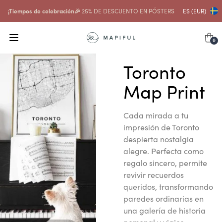
¡Tiempos de celebración🎉
25% DE DESCUENTO EN PÓSTERS
ES (EUR)
0
Toronto
Map Print
Cada mirada a tu
impresión de Toronto
despierta nostalgia
alegre. Perfecta como
regalo sincero, permite
revivir recuerdos
queridos, transformando
paredes ordinarias en
una galería de historia