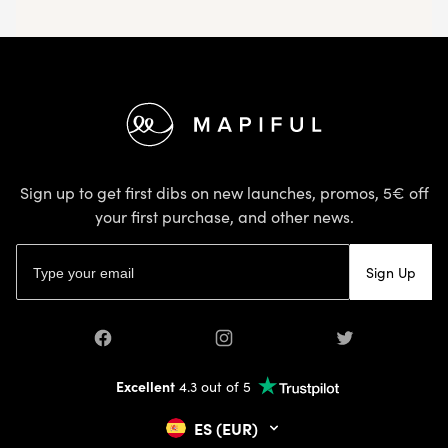
Footer
Sign up to get first dibs on new launches, promos, 5€ off
your first purchase, and other news.
Email address
Sign Up
Facebook
Instagram
Twitter
Excellent
4.3 out of 5
ES (EUR)