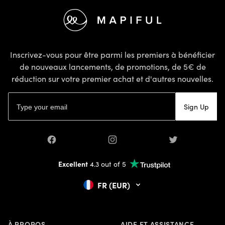
Pied de page
Inscrivez-vous pour être parmi les premiers à bénéficier
de nouveaux lancements, de promotions, de 5€ de
réduction sur votre premier achat et d'autres nouvelles.
Adresse email
Sign Up
Facebook
Instagram
Twitter
Excellent
4.3 out of 5
FR (EUR)
À PROPOS
AIDE ET ASSISTANCE