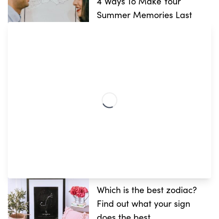
4 Ways To Make Your
Summer Memories Last
26 AOÛT, 2021 • 9 MIN DE LECTURE
4 Beautiful Kitchen Wall
Decor Ideas
18 AOÛT, 2021 • 13 MIN DE LECTURE
Which is the best zodiac?
Find out what your sign
does the best