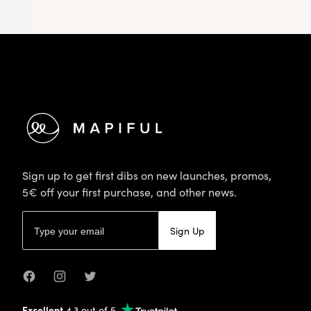
Footer
Sign up to get first dibs on new launches, promos,
5€ off your first purchase, and other news.
Email address
Sign Up
Facebook
Instagram
Twitter
Excellent
4.3 out of 5