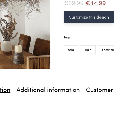
€
59.99
€
44.99
Customize this design
Tags
Asia
India
Location
tion
Additional information
Customer 