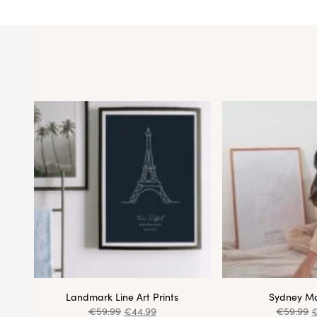
Landmark Line Art Prints
Sydney Ma
€
59.99
€
44.99
€
59.99