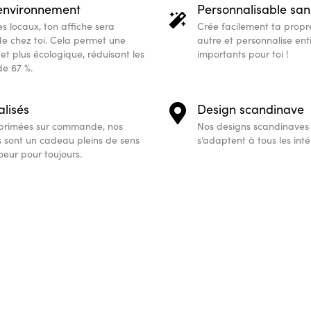
’environnement
Personnalisable sans
s locaux, ton affiche sera
Crée facilement ta prop
de chez toi. Cela permet une
autre et personnalise ent
et plus écologique, réduisant les
importants pour toi !
e 67 %.
lisés
Design scandinave
mprimées sur commande, nos
Nos designs scandinaves
s sont un cadeau pleins de sens
s’adaptent à tous les inté
oeur pour toujours.