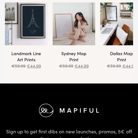
Landmark Line
Sydney Map
Dallas Map
Art Prints
Print
Print
€
59.99
€
44.99
€
59.99
€
44.99
€
59.99
€
44.99
Footer
Sign up to get first dibs on new launches, promos, 5€ off