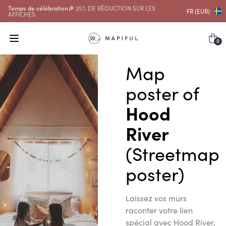
Temps de célébration🎉
25% DE RÉDUCTION SUR LES
FR (EUR)
AFFICHES
0
Map
poster of
Hood
River
(Streetmap
poster)
Laissez vos murs
raconter votre lien
spécial avec Hood River,