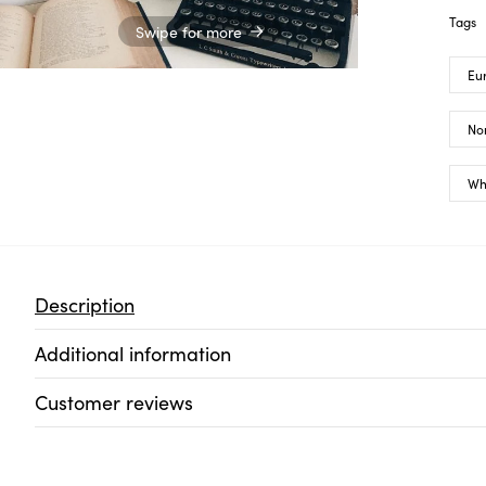
Tags
Swipe for more
Eu
No
Wh
Description
Additional information
Customer reviews