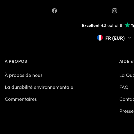
Facebook
Instagram
Excellent
4.3 out of 5
FR (EUR)
À PROPOS
AIDE E
À propos de nous
La Qua
La durabilité environnementale
FAQ
Commentaires
Contac
Presse