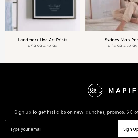
Landmark Line Art Prints
Sydney Map Pri
€
59.99
€
44.99
€
59.99
€
44.99
Footer
Sign up to get first dibs on new launches, promos, 5€ of
Email address
Sign U