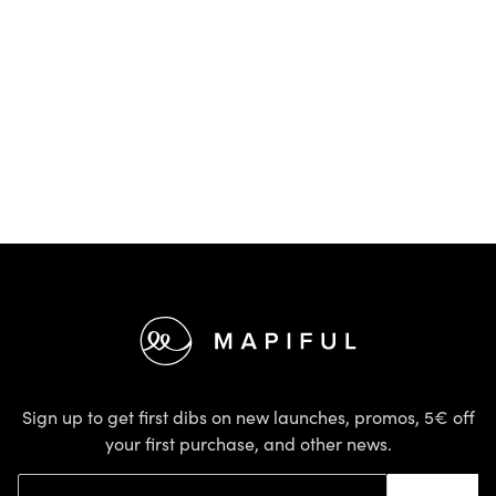
Footer
Sign up to get first dibs on new launches, promos, 5€ off
your first purchase, and other news.
Email address