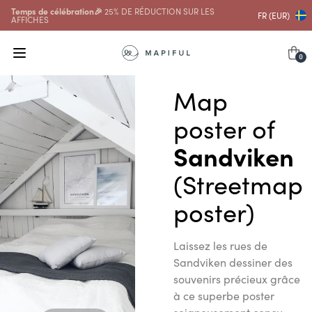
Temps de célébration🎉
25% DE RÉDUCTION SUR LES
FR (EUR)
AFFICHES
0
Map
poster of
Sandviken
(Streetmap
poster)
Laissez les rues de
Sandviken dessiner des
souvenirs précieux grâce
à ce superbe poster