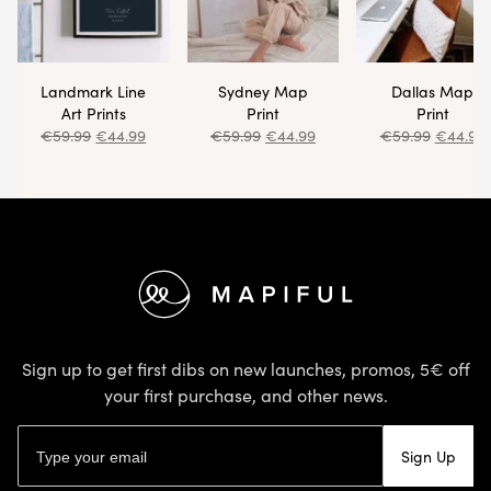
Landmark Line
Sydney Map
Dallas Map
Art Prints
Print
Print
€
59.99
€
44.99
€
59.99
€
44.99
€
59.99
€
44.99
Footer
Sign up to get first dibs on new launches, promos, 5€ off
your first purchase, and other news.
Email address
Sign Up