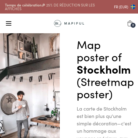
Temps de célébration🎉
25% DE RÉDUCTION SUR LES
FR (EUR)
AFFICHES
0
Map
poster of
Stockholm
(Streetmap
poster)
La carte de Stockholm
est bien plus qu'une
simple décoration—c'est
un hommage aux