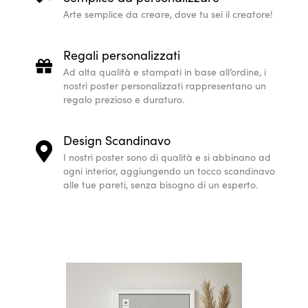
Come creare un poster Street Map personalizza
I nostri poster Streetmap ti permettono di crea
qualsiasi luogo del mondo, in pochi e semplici pa
Scegli il tuo luogo speciale
Quali luoghi ti hanno reso quello che sei? Scegli un l
o semplicemente qualsiasi luogo che ti faccia sentir
Personalizza il testo
Aggiungi una frase o delle parole speciali che ti mo
affettuoso a qualcun altro.