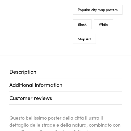
Questo bellissimo poster della città illustra il dettaglio 
con uno stile scandinavo. Sarà perfetto sia appeso che 
perfettamente a qualsiasi tipo di design o ambiente. La
parte delle occasioni. Questa è la dimensione del poste
su una carta da museo da 200 g. Sarai stupito con tutti i de
Garantiamo una consegna internazionale veloce e affida
Responsabilità ambientale
I tuoi poster sono prodotti in una località vicina a te.
veloci, e più sostenibili, riducendo le emissioni di CO2 de
Semplice da personalizzare
Arte semplice da creare, dove tu sei il creatore!