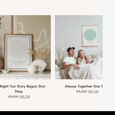
Night Our Story Began Star
Always Together Star Map
Map
¥
8,290
¥
6,218
¥
8,290
¥
6,218