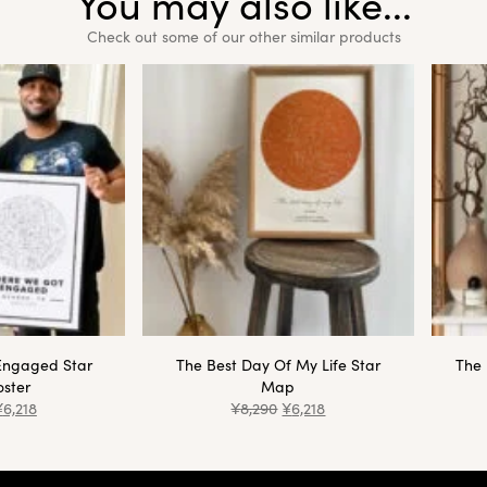
You may also like...
Check out some of our other similar products
Engaged Star
The Best Day Of My Life Star
The 
ster
Map
¥
6,218
¥
8,290
¥
6,218