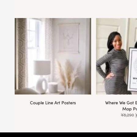
Couple Line Art Posters
Where We Got 
Map Po
¥
8,290
フッター