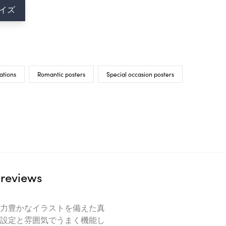
イズ
ations
Romantic posters
Special occasion posters
reviews
力豊かなイラストを備えた真
設定と雰囲気でうまく機能し