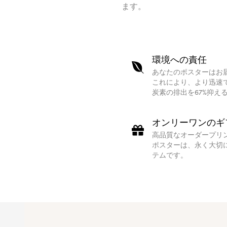
ます。
環境への責任
あなたのポスターはお
これにより、より迅速
炭素の排出を67%抑え
オンリーワンのギ
高品質なオーダープリ
ポスターは、永く大切
テムです。