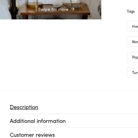
Swipe for more
Tags
Ha
Nor
Pop
Tur
Description
Additional information
Customer reviews