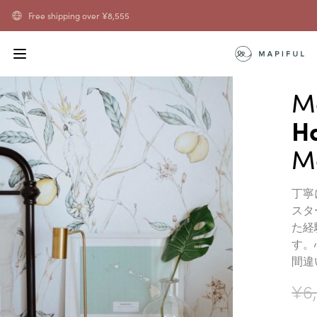
Free shipping over
¥
8,555
Ma
H
Ma
丁寧
スタ
た経
す。
間違
¥
6