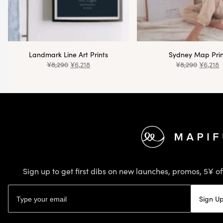
Landmark Line Art Prints
Sydney Map Prin
¥
8,290
¥
6,218
¥
8,290
¥
6,218
Footer
Sign up to get first dibs on new launches, promos, 5¥ of
Email address
Sign U