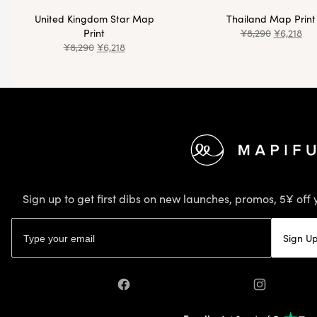
United Kingdom Star Map
Thailand Map Print
Print
¥
8,290
¥
6,218
¥
8,290
¥
6,218
Footer
Sign up to get first dibs on new launches, promos, 5¥ off 
Email address
Sign U
Facebook
Instagram