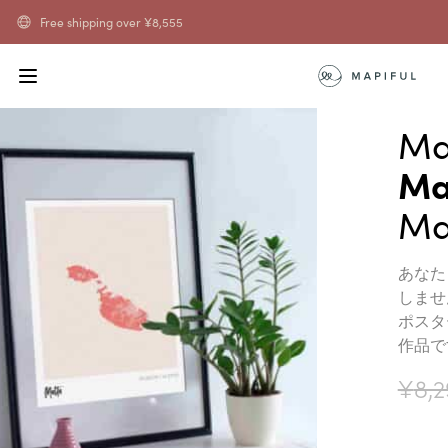
Free shipping over
¥
8,555
Ma
Ma
Ma
あなた
しませ
ポスタ
作品で
¥
8,