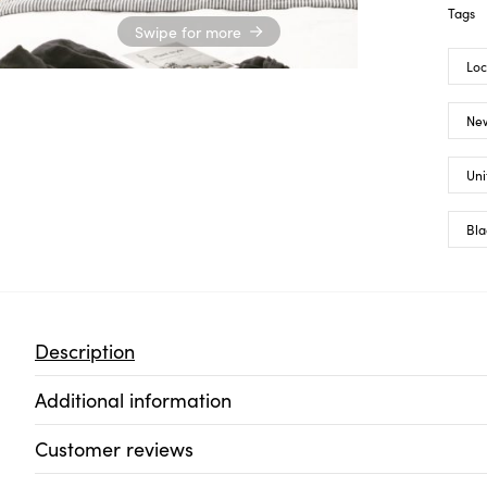
Tags
Swipe for more
Loc
New
Uni
Bla
Description
Additional information
Customer reviews