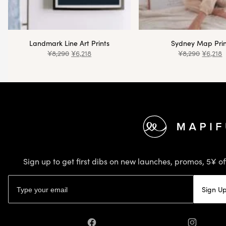
Landmark Line Art Prints
Sydney Map Prin
¥
8,290
¥
6,218
¥
8,290
¥
6,218
Footer
Sign up to get first dibs on new launches, promos, 5¥ of
Email address
Sign U
Facebook
Instagram