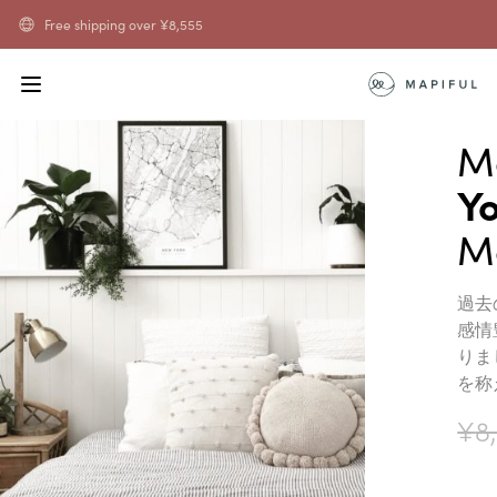
Free shipping over
¥
8,555
M
Y
Ma
過去
感情
りま
を称
¥
8