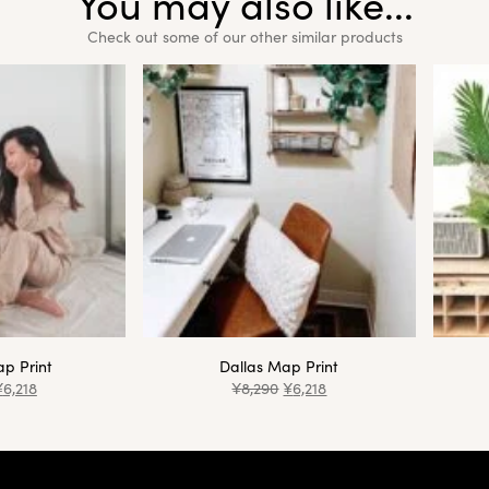
You may also like...
Check out some of our other similar products
p Print
Dallas Map Print
¥
6,218
¥
8,290
¥
6,218