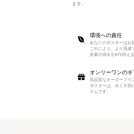
ます。
環境への責任
あなたのポスターはお
これにより、より迅速
炭素の排出を67%抑え
オンリーワンのギ
高品質なオーダープリ
ポスターは、永く大切
テムです。