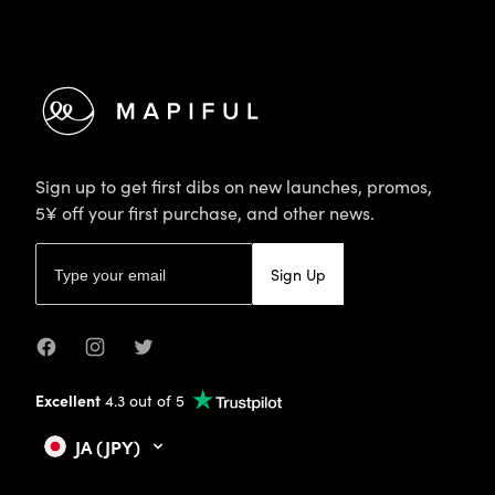
Sign up to get first dibs on new launches, promos,
5¥ off your first purchase, and other news.
Email address
Sign Up
Facebook
Instagram
Twitter
Excellent
4.3 out of 5
JA (JPY)