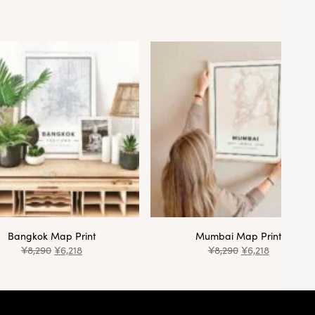
Bangkok Map Print
Mumbai Map Print
¥
8,290
¥
6,218
¥
8,290
¥
6,218