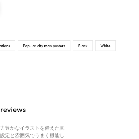
ations
Popular city map posters
Black
White
reviews
力豊かなイラストを備えた真
設定と雰囲気でうまく機能し