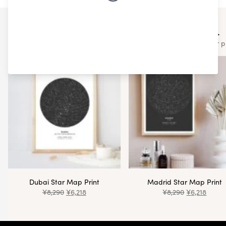
You may also like...
Check out some of our other similar 
Dubai Star Map Print
Madrid Star Map Print
¥
8,290
¥
6,218
¥
8,290
¥
6,218