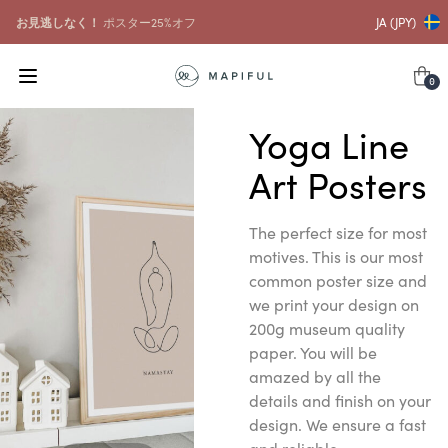
お見逃しなく！
ポスター25%オフ
JA (JPY)
0
Yoga Line
Art Posters
The perfect size for most
motives. This is our most
common poster size and
we print your design on
200g museum quality
paper. You will be
amazed by all the
details and finish on your
design. We ensure a fast