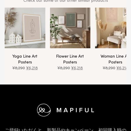
Check out some of our other similar products
Yoga Line Art
Flower Line Art
Woman Line Art
Posters
Posters
Posters
¥
8,290
¥
6,218
¥
8,290
¥
6,218
¥
8,290
¥
6,218
フッター
ご登録いただくと、新製品やキャンペーン、初回購入時の