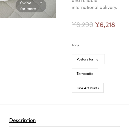
and reliable
Swipe
international delivery.
for more
¥
8,290
¥
6,218
Tags
Posters for her
Terracotta
Line Art Prints
Description