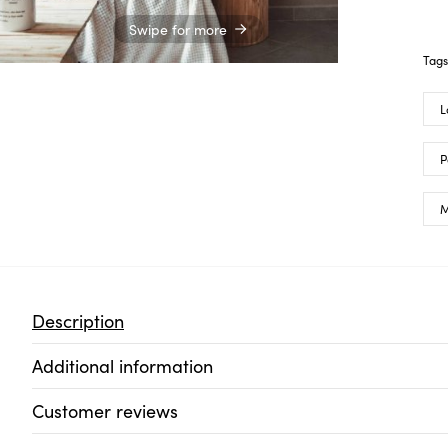
Swipe for more
Tag
L
P
M
Description
Additional information
Customer reviews