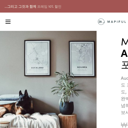
...그리고 그것과 함께
프레임 10% 할인
M
A
Au
도
도
완
념
보
₩