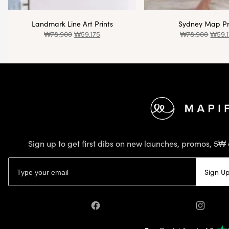
Landmark Line Art Prints
Sydney Map Pr
₩
78.900
₩
59.175
₩
78.900
₩
59.
Footer
Sign up to get first dibs on new launches, promos, 5₩ 
Email address
Sign U
Facebook
Instagr